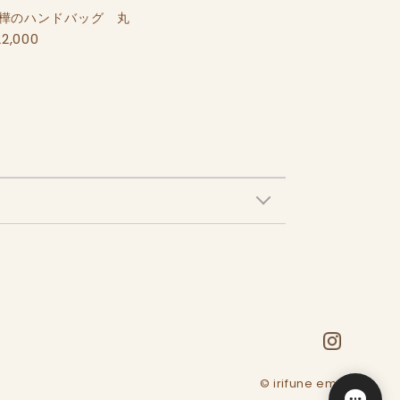
樺のハンドバッグ 丸
22,000
© irifune emi