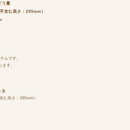
どう蔓
っ手含む高さ：295mm）
m
イテムです。
ります。
う蔓
手含む高さ：295mm）